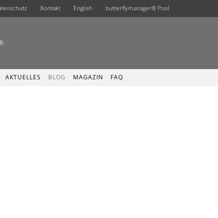
atenschutz
Kontakt
English
butterflymanager® Pool
AKTUELLES
BLOG
MAGAZIN
FAQ