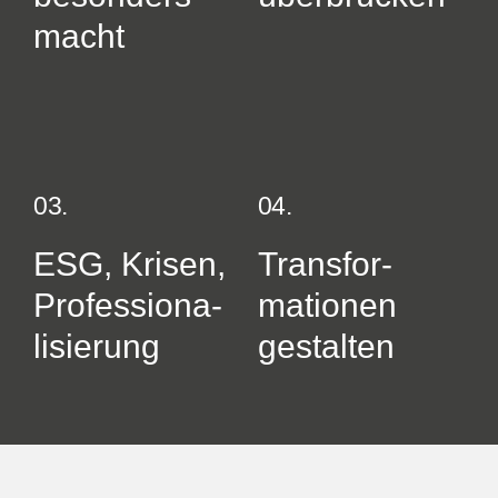
macht
03
.
04
.
ESG, Krisen,
Transfor­
Professio­­­na­­­
mationen
li­sie­rung
gestalten