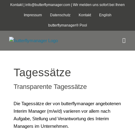
Zum
Kontakt |
info@butterflymanager.com
| Wir melden uns sofort bei Ihnen
Inhalt
Impressum
Datenschutz
Kontakt
English
springen
butterflymanager® Pool
Tagessätze
Transparente Tagessätze
Die Tagessätze der von butterflymanager angebotenen
Interim Manager (m/w/d) variieren vor allem nach
Aufgabe, Stellung und Verantwortung des Interim
Managers im Unternehmen.