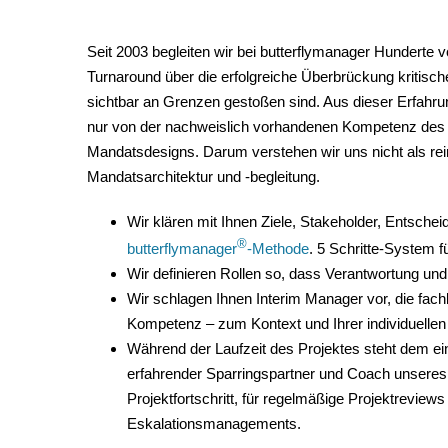
Seit 2003 begleiten wir bei butterflymanager Hundert
Turnaround über die erfolgreiche Überbrückung kritische
sichtbar an Grenzen gestoßen sind. Aus dieser Erfahrun
nur von der nachweislich vorhandenen Kompetenz des 
Mandatsdesigns. Darum verstehen wir uns nicht als reine
Mandatsarchitektur und -begleitung.
Wir klären mit Ihnen Ziele, Stakeholder, Entsc
®
butterflymanager
-Methode
. 5 Schritte-System f
Wir definieren Rollen so, dass Verantwortung un
Wir schlagen Ihnen Interim Manager vor, die fachl
Kompetenz – zum Kontext und Ihrer individuellen
Während der Laufzeit des Projektes steht dem 
erfahrender Sparringspartner und Coach unseres
Projektfortschritt, für regelmäßige Projektreview
Eskalationsmanagements.