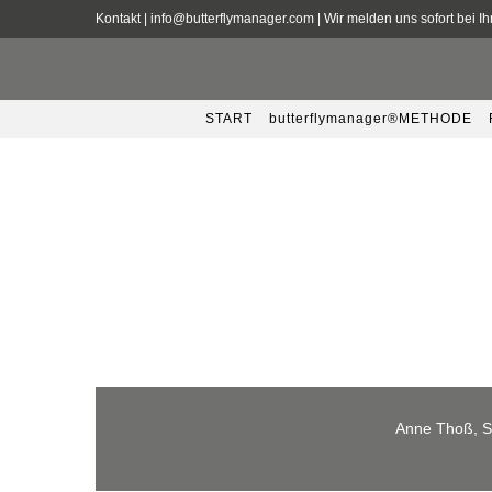
Zum
Kontakt |
info@butterflymanager.com
| Wir melden uns sofort bei I
Inhalt
springen
START
butterflymanager®METHODE
Anne Thoß, Se