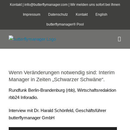
Zum
Kontakt |
info@butterflymanager.com
| Wir melden uns sofort bei Ihnen
Inhalt
Impressum
Datenschutz
Kontakt
English
springen
butterflymanager® Pool
Zeige
grösseres
Wenn Veränderungen notwendig sind: Interim
Bild
Manager in Zeiten „Schwarzer Schwäne“.
Rundfunk Berlin-Brandenburg (rbb), Wirtschaftsredaktion
rbb24 Inforadio.
Interview mit Dr. Harald Schönfeld, Geschäftsführer
butterflymanager GmbH