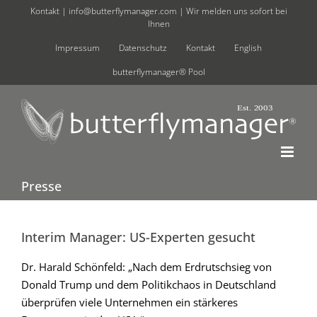
Zum
Kontakt |
info@butterflymanager.com
| Wir melden uns sofort bei
Ihnen
Inhalt
springen
Impressum
Datenschutz
Kontakt
English
butterflymanager® Pool
Presse
Interim Manager: US-Experten gesucht
Dr. Harald Schönfeld: „Nach dem Erdrutschsieg von
Donald Trump und dem Politikchaos in Deutschland
überprüfen viele Unternehmen ein stärkeres