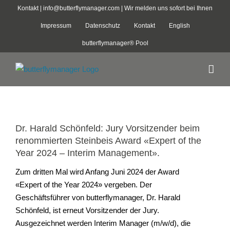
Zum
Kontakt |
info@butterflymanager.com
| Wir melden uns sofort bei Ihnen
Inhalt
Impressum
Datenschutz
Kontakt
English
springen
butterflymanager® Pool
Zeige
grösseres
Dr. Harald Schönfeld: Jury Vorsitzender beim
Bild
renommierten Steinbeis Award «Expert of the
Year 2024 – Interim Management».
Zum dritten Mal wird Anfang Juni 2024 der Award
«Expert of the Year 2024» vergeben. Der
Geschäftsführer von butterflymanager, Dr. Harald
Schönfeld, ist erneut Vorsitzender der Jury.
Ausgezeichnet werden Interim Manager (m/w/d), die