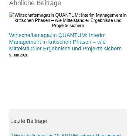
Ähnliche Beiträge
21
Wirtschaftsmagazin QUANTUM: Interim
Ma
Management in kritischen Phasen – wie
Sc
Mittelständler Ergebnisse und Projekte sichern
21.
9. Juli 2026
Letzte Beiträge
Wirtschaftsmagazin QUANTUM: Interim Management