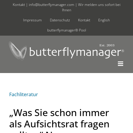
Zum
Kontakt |
info@butterflymanager.com
| Wir melden uns sofort bei
Ihnen
Inhalt
springen
Impressum
Datenschutz
Kontakt
English
butterflymanager® Pool
Fachliteratur
„Was Sie schon immer
als Aufsichtsrat fragen