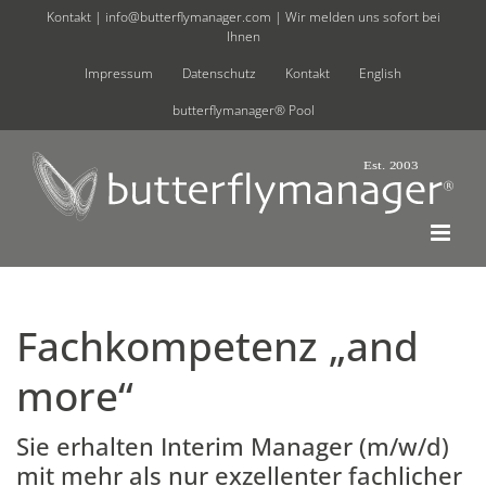
Zum
Kontakt |
info@butterflymanager.com
| Wir melden uns sofort bei
Ihnen
Inhalt
springen
Impressum
Datenschutz
Kontakt
English
butterflymanager® Pool
Fachkompetenz „and
more“
Sie erhalten Interim Manager (m/w/d)
mit mehr als nur exzellenter fachlicher