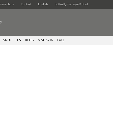
atenschutz
Kontakt
English
butterflymanager® Pool
AKTUELLES
BLOG
MAGAZIN
FAQ