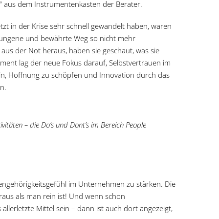
s“ aus dem Instrumentenkasten der Berater.
t in der Krise sehr schnell gewandelt haben, waren
hwungene und bewährte Weg so nicht mehr
 aus der Not heraus, haben sie geschaut, was sie
ent lag der neue Fokus darauf, Selbstvertrauen im
in, Hoffnung zu schöpfen und Innovation durch das
n.
vitäten – die Do’s und Dont’s im Bereich People
engehörigkeitsgefühl im Unternehmen zu stärken. Die
 raus als man rein ist! Und wenn schon
lerletzte Mittel sein – dann ist auch dort angezeigt,