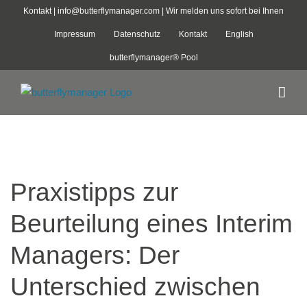
Zum
Kontakt |
info@butterflymanager.com
| Wir melden uns sofort bei Ihnen
Inhalt
Impressum
Datenschutz
Kontakt
English
springen
butterflymanager® Pool
Praxistipps zur
Beurteilung eines Interim
Managers: Der
Unterschied zwischen