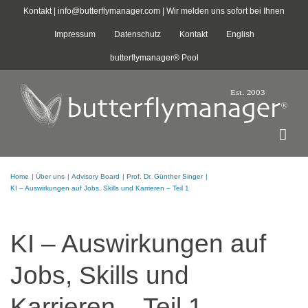
Zum
Kontakt |
info@butterflymanager.com
| Wir melden uns sofort bei Ihnen
Inhalt
Impressum
Datenschutz
Kontakt
English
springen
butterflymanager® Pool
Home
Über uns
Advisory Board
Prof. Dr. Günther Singer
KI – Auswirkungen auf Jobs, Skills und Karrieren – Teil 1
KI – Auswirkungen auf
Jobs, Skills und
Karrieren – Teil 1