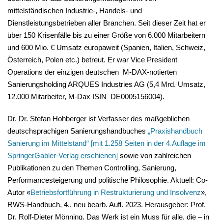
mittelständischen Industrie-, Handels- und
Dienstleistungsbetrieben aller Branchen. Seit dieser Zeit hat er
über 150 Krisenfälle bis zu einer Größe von 6.000 Mitarbeitern
und 600 Mio. € Umsatz europaweit (Spanien, Italien, Schweiz,
Österreich, Polen etc.) betreut. Er war Vice President
Operations der einzigen deutschen M-DAX-notierten
Sanierungsholding ARQUES Industries AG (5,4 Mrd. Umsatz,
12.000 Mitarbeiter, M-Dax ISIN DE0005156004).
Dr. Dr. Stefan Hohberger ist Verfasser des maßgeblichen
deutschsprachigen Sanierungshandbuches
„Praxishandbuch
Sanierung im Mittelstand“ [mit 1.258 Seiten in der 4.Auflage im
SpringerGabler-Verlag erschienen]
sowie von zahlreichen
Publikationen zu den Themen Controlling, Sanierung,
Performancesteigerung und politische Philosophie. Aktuell: Co-
Autor «
Betriebsfortführung in Restrukturierung und Insolvenz
»,
RWS-Handbuch, 4., neu bearb. Aufl. 2023. Herausgeber: Prof.
Dr. Rolf-Dieter Mönning. Das Werk ist ein Muss für alle, die – in